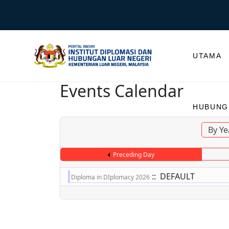
UTAMA
Events Calendar
HUBUNGI
By Ye
Preceding Day
:: DEFAULT
Diploma in DIplomacy 2026