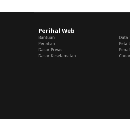
Perihal Web
Bantuan
Data 
Penafian
Peta
Dasar Privasi
Penaf
Dasar Keselamatan
Cada