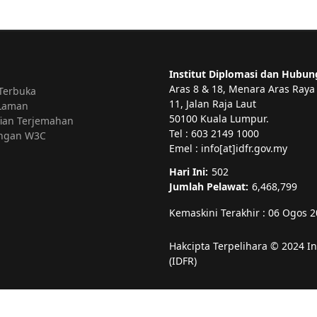
Institut Diplomasi dan Hubun
Aras 8 & 18, Menara Aras Raya
Terbuka
11, Jalan Raja Laut
 Laman
50100 Kuala Lumpur.
ian Terjemahan
Tel : 603 2149 1000
ngan W3C
Emel : info[at]idfr.gov.my
Hari Ini:
502
Jumlah Pelawat:
6,468,799
Kemaskini Terakhir : 06 Ogos 
Hakcipta Terpelihara © 2024 I
(IDFR)