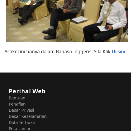
Artikel ini hanya dalam Bahasa Inggeris. Sila Klik
Di sini.
Perihal Web
Bantuan
Penafian
Dasar Privasi
Dasar Keselamatan
Data Terbuka
Peta Laman