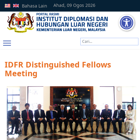
Ahad, 09 Ogos 2026
Bahasa Lain
Cari
Type 2 or more characters
IDFR Distinguished Fellows
Meeting