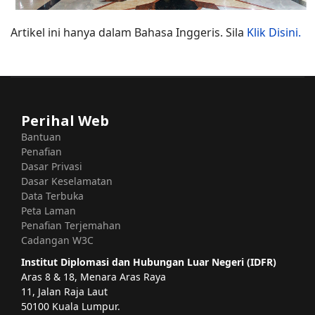
Artikel ini hanya dalam Bahasa Inggeris. Sila
Klik Disini.
Perihal Web
Bantuan
Penafian
Dasar Privasi
Dasar Keselamatan
Data Terbuka
Peta Laman
Penafian Terjemahan
Cadangan W3C
Institut Diplomasi dan Hubungan Luar Negeri (IDFR)
Aras 8 & 18, Menara Aras Raya
11, Jalan Raja Laut
50100 Kuala Lumpur.