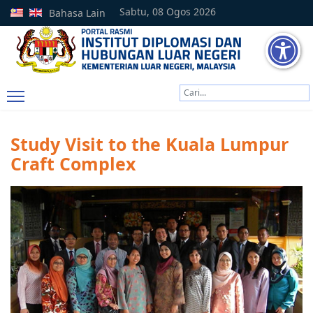
Sabtu, 08 Ogos 2026
Bahasa Lain
Cari
Type 2 or more characters
Study Visit to the Kuala Lumpur
Craft Complex