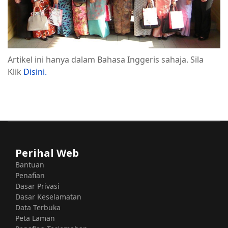
Artikel ini hanya dalam Bahasa Inggeris sahaja. Sila
Klik
Disini.
Perihal Web
Bantuan
Penafian
Dasar Privasi
Dasar Keselamatan
Data Terbuka
Peta Laman