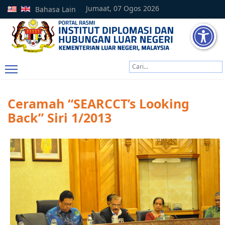
Jumaat, 07 Ogos 2026
Bahasa Lain
Cari
Type 2 or more characters
Ceramah “SEARCCT’s Looking
Back” Siri 1/2013