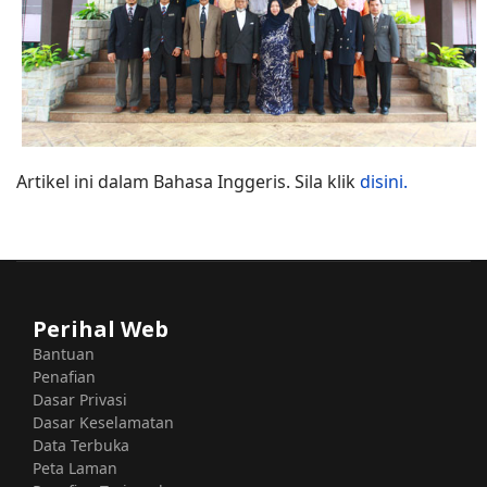
Artikel ini dalam Bahasa Inggeris. Sila klik
disini.
Perihal Web
Bantuan
Penafian
Dasar Privasi
Dasar Keselamatan
Data Terbuka
Peta Laman