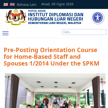
Ahad, 09 Ogos 2026
Bahasa Lain
Cari
Type 2 or more characters
Pre-Posting Orientation Course
for Home-Based Staff and
Spouses 1/2014 Under the SPKM