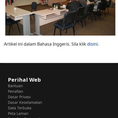
Artikel ini dalam Bahasa Inggeris. Sila klik
disini
.
Perihal Web
Bantuan
Penafian
Dasar Privasi
Dasar Keselamatan
Data Terbuka
Peta Laman