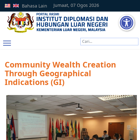
Jumaat, 07 Ogos 2026
Bahasa Lain
Cari
Type 2 or more characters
Community Wealth Creation
Through Geographical
Indications (GI)