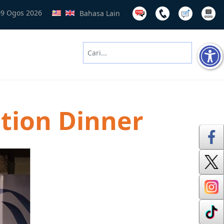
09 Ogos 2026
Bahasa Lain
Cari
Type 2 or more characters for results
tion Dinner