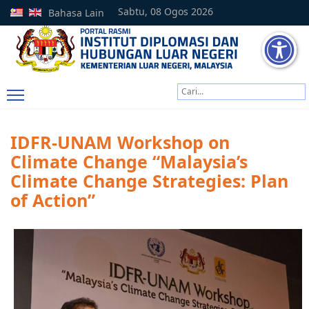
Sabtu, 08 Ogos 2026
Bahasa Lain
Cari
Type 2 or more characters
IDFR-UNAM Workshop on
Climate Change “Malaysia’s
Climate Change Strategies: Plan
of Action”