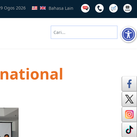
09 Ogos 2026
Bahasa Lain
Cari
Type 2 or more characters for results
rnational