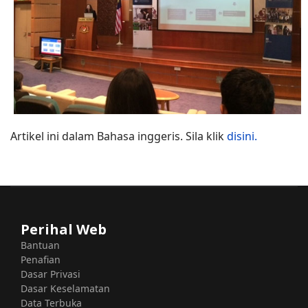
Artikel ini dalam Bahasa inggeris. Sila klik
disini.
Perihal Web
Bantuan
Penafian
Dasar Privasi
Dasar Keselamatan
Data Terbuka