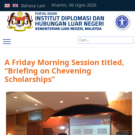
Khamis, 06 Ogos 2026
Bahasa Lain
Cari
Type 2 or more characters
A Friday Morning Session titled,
“Briefing on Chevening
Scholarships”