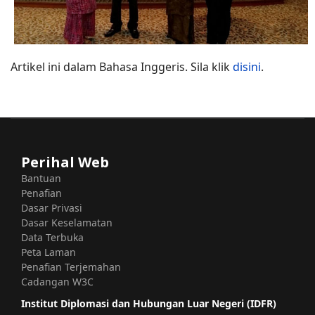
Artikel ini dalam Bahasa Inggeris. Sila klik
disini
.
Perihal Web
Bantuan
Penafian
Dasar Privasi
Dasar Keselamatan
Data Terbuka
Peta Laman
Penafian Terjemahan
Cadangan W3C
Institut Diplomasi dan Hubungan Luar Negeri (IDFR)