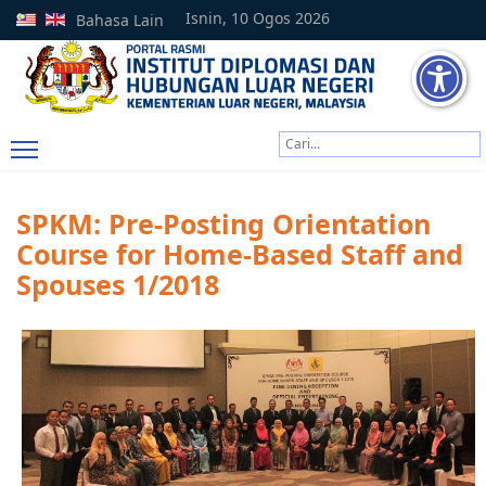
Isnin, 10 Ogos 2026
Bahasa Lain
Cari
Type 2 or more characters
SPKM: Pre-Posting Orientation
Course for Home-Based Staff and
Spouses 1/2018