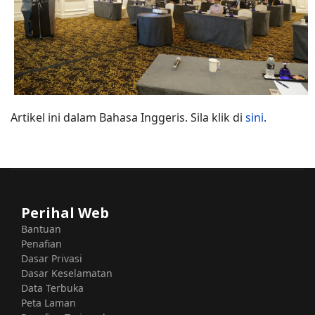
Artikel ini dalam Bahasa Inggeris. Sila klik di
sini
.
Perihal Web
Bantuan
Penafian
Dasar Privasi
Dasar Keselamatan
Data Terbuka
Peta Laman