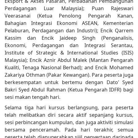
Eksport & Akses Pasaran, Perbadanan Pembangunan
Perdagangan Luar Malaysia); Puan Rajeswari
Veerasanai (Ketua Penolong Pengarah Kanan,
Bahagian Integrasi Ekonomi ASEAN, Kementerian
Pelaburan, Perdagangan dan Industri); Encik Qarrem
Kassim dan Encik Jaideep Singh (Penganalisis,
Ekonomi, Perdagangan dan Integrasi Serantau,
Institute of Strategic & International Studies (ISIS)
Malaysia); Encik Aznir Abdul Malek (Mantan Pengarah
Kualiti, Tenaga Nasional Berhad); and Encik Mohamed
Zakariya Othman (Pakar Kewangan). Para peserta juga
berkesempatan untuk bertemu dengan Dato' Syed
Bakri Syed Abdul Rahman (Ketua Pengarah IDFR) bagi
sesi makan tengah hari.
Selama tiga hari kursus berlangsung, para peserta
telah melibatkan diri secara aktif sepanjang kursus,
sesi perbincangan kumpulan, dan juga aktiviti simulasi
bersama penceramah. Pada hari terakhir, semua
peserta telah dianugerahkan sijil penyertaan daripada