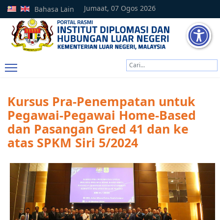
Jumaat, 07 Ogos 2026
Bahasa Lain
Cari
Type 2 or more characters
Kursus Pra-Penempatan untuk
Pegawai-Pegawai Home-Based
dan Pasangan Gred 41 dan ke
atas SPKM Siri 5/2024