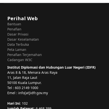
Perihal Web
Bantuan
Penafian
Dasar Privasi
Dasar Keselamatan
Data Terbuka
Peta Laman
Penafian Terjemahan
Cadangan W3C
Institut Diplomasi dan Hubungan Luar Negeri (IDFR)
Aras 8 & 18, Menara Aras Raya
11, Jalan Raja Laut
50100 Kuala Lumpur.
Tel : 603 2149 1000
Emel : info[at]idfr.gov.my
Hari Ini:
102
Jumlah Pelawat:
6,468,399