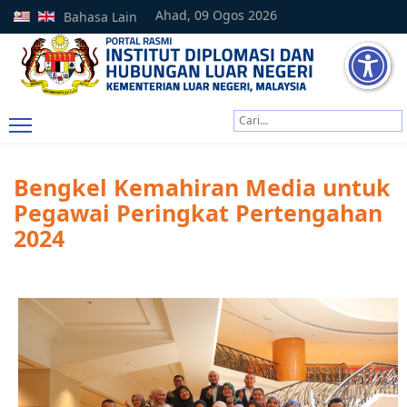
Ahad, 09 Ogos 2026
Bahasa Lain
Cari
Type 2 or more characters
Bengkel Kemahiran Media untuk
Pegawai Peringkat Pertengahan
2024