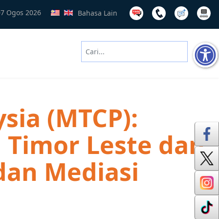
07 Ogos 2026
Bahasa Lain
Cari
Type 2 or more characters for results
sia (MTCP):
 Timor Leste dan
dan Mediasi