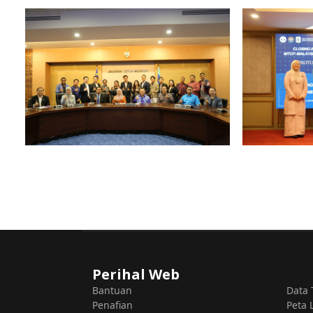
Perihal Web
Bantuan
Data 
Penafian
Peta