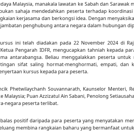
daya Malaysia, manakala lawatan ke Sabah dan Sarawak 
ni bukan sahaja mendedahkan peserta terhadap koordinasi
kaian kerjasama dan berkongsi idea. Dengan menyaksikan 
jambatan penghubung antara negara dalam hubungan dip
kursus ini telah diadakan pada 22 November 2024 di Ra
 Ketua Pengarah IDFR, mengucapkan tahniah kepada para
ma antarabangsa. Beliau menggalakkan peserta untuk m
ingan sifat saling hormat-menghormati, empati, dan 
penyertaan kursus kepada para peserta.
ncik Phetwilaychanh Souvannarath, Kaunselor Menteri, Re
ke Malaysia; Puan Azzizatul Ain Sabani, Penolong Setiau
a-negara peserta terlibat.
 balas positif daripada para peserta yang menyatakan m
rpeluang membina rangkaian baharu yang bermanfaat untu