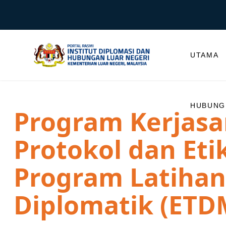
UTAMA
HUBUNGI
Program Kerjasa
Protokol dan Eti
Program Latihan
Diplomatik (ETD