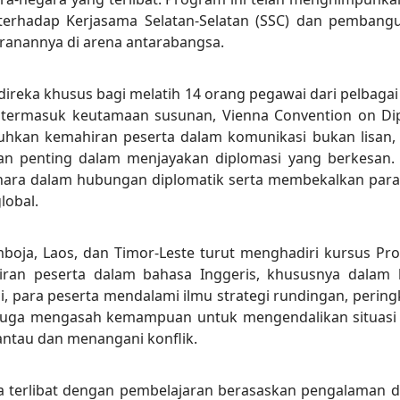
erhadap Kerjasama Selatan-Selatan (SSC) dan pembangun
anannya di arena antarabangsa.
direka khusus bagi melatih 14 orang pegawai dari pelbagai
, termasuk keutamaan susunan, Vienna Convention on Dip
kuhkan kemahiran peserta dalam komunikasi bukan lisan,
n penting dalam menjayakan diplomasi yang berkesan. K
elihara dalam hubungan diplomatik serta membekalkan par
lobal.
oja, Laos, dan Timor-Leste turut menghadiri kursus Pro
iran peserta dalam bahasa Inggeris, khususnya dalam k
, para peserta mendalami ilmu strategi rundingan, pering
erta juga mengasah kemampuan untuk mengendalikan situas
antau dan menangani konflik.
uga terlibat dengan pembelajaran berasaskan pengalaman d