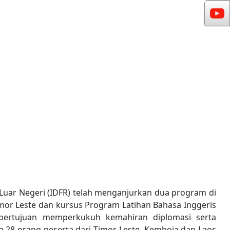
Luar Negeri (IDFR) telah menganjurkan dua program di
mor Leste dan kursus Program Latihan Bahasa Inggeris
e bertujuan memperkukuh kemahiran diplomasi serta
 28 orang peserta dari Timor-Leste, Kemboja dan Laos