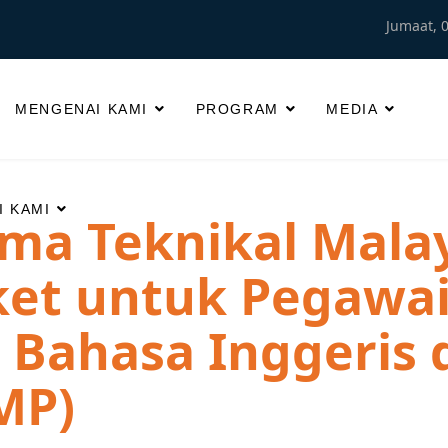
Jumaat, 
MENGENAI KAMI
PROGRAM
MEDIA
 KAMI
ma Teknikal Malay
ket untuk Pegawai
 Bahasa Inggeris 
MP)