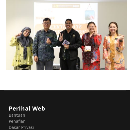
Perihal Web
Bantuan
Penafian
Dasar Privasi