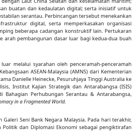
 dengan Laut China Selatan dan keselamatan maritim;
buatan dan kedaulatan digital; serta inisiatif untuk
stabilan serantau. Perbincangan tersebut menekankan
rastruktur digital, serta memperkasakan organisasi
ng beberapa cadangan konstruktif lain. Pertukaran
 ke arah pembangunan dasar luar bagi kedua-dua buah
 luar melalui syarahan oleh penceramah-penceramah
 Kebangsaan ASEAN-Malaysia (AMNS) dari Kementerian
ma Danielle Heinecke, Pesuruhjaya Tinggi Australia ke
is, Institut Kajian Strategik dan Antarabangsa (ISIS)
n di Bahagian Perhubungan Serantau & Antarabangsa,
omacy in a Fragmented World.
aleri Seni Bank Negara Malaysia. Pada hari terakhir,
 Politik dan Diplomasi Ekonomi sebagai pengiktirafan