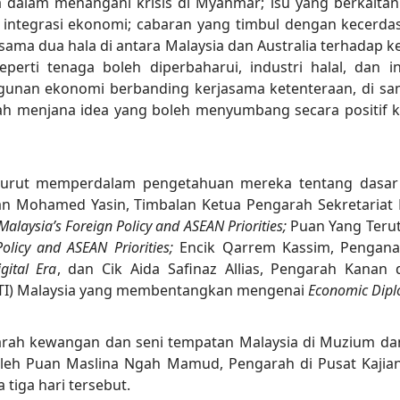
a dalam menangani krisis di Myanmar; isu yang berkaitan
ntegrasi ekonomi; cabaran yang timbul dengan kecerdasan 
 dua hala di antara Malaysia dan Australia terhadap ke
rti tenaga boleh diperbaharui, industri halal, dan inf
an ekonomi berbanding kerjasama ketenteraan, di sampi
lah menjana idea yang boleh menyumbang secara positif
 turut memperdalam pengetahuan mereka tentang dasar
han Mohamed Yasin, Timbalan Ketua Pengarah Sekretariat
Malaysia’s Foreign Policy and ASEAN Priorities;
Puan Yang Teruta
Policy and ASEAN Priorities;
Encik Qarrem Kassim, Penganalis
gital Era
, dan Cik Aida Safinaz Allias, Pengarah Kana
ITI) Malaysia yang membentangkan mengenai
Economic Dipl
arah kewangan dan seni tempatan Malaysia di Muzium dan G
 oleh Puan Maslina Ngah Mamud, Pengarah di Pusat Kajian
iga hari tersebut.