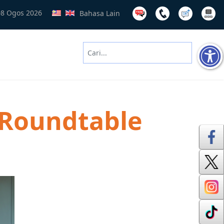
08 Ogos 2026
Bahasa Lain
Cari
Type 2 or more characters for results
 Roundtable