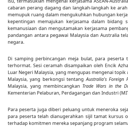
isu, termasuklah mengenai kerjasama ASEAN-Australi
cabaran perang dagang dan langkah-langkah ke arah i
memupuk ruang dalam mengukuhkan hubungan kerjasama
kepentingan memajukan kerjasama dalam bidang sepe
kemanusiaan dan mengutamakan kerjasama pembangun
pandangan antara pegawai Malaysia dan Australia te
negara.
Di samping perbincangan meja bulat, para peserta
terhormat. Sesi ceramah disampaikan oleh Encik Az
Luar Negeri Malaysia, yang mengupas mengenai topik
Malaysia, yang berkongsi tentang
Australia's Foreign 
Malaysia, yang membincangkan
Trade Wars in the Di
Kementerian Pelaburan, Perdagangan dan Industri (M
Para peserta juga diberi peluang untuk meneroka sej
para peserta telah dianugerahkan sijil tamat kursus
terhadap komitmen mereka sepanjang program selama t