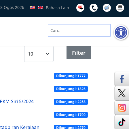
08 Ogos 2026
Bahasa Lain
Cari
Type 2 or more characters for results
Papar #
Filter
Dikunjungi: 1777
Dikunjungi: 1826
KM Siri 5/2024
Dikunjungi: 2258
Dikunjungi: 1700
tadbiran Kerajaan
Dikunjungi: 2270