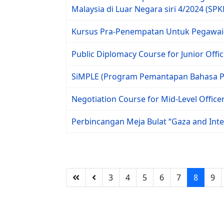
Malaysia di Luar Negara siri 4/2024 (SP
Kursus Pra-Penempatan Untuk Pegawai-P
Public Diplomacy Course for Junior Offi
SiMPLE (Program Pemantapan Bahasa Pe
Negotiation Course for Mid-Level Office
Perbincangan Meja Bulat “Gaza and Inte
3
4
5
6
7
8
9