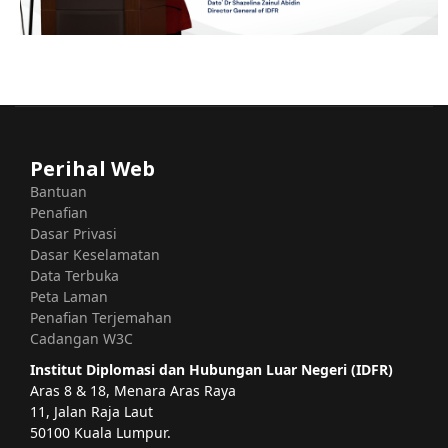
Perihal Web
Bantuan
Penafian
Dasar Privasi
Dasar Keselamatan
Data Terbuka
Peta Laman
Penafian Terjemahan
Cadangan W3C
Institut Diplomasi dan Hubungan Luar Negeri (IDFR)
Aras 8 & 18, Menara Aras Raya
11, Jalan Raja Laut
50100 Kuala Lumpur.